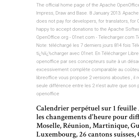
The official home page of the Apache OpenOffice
Impress, Draw and Base. 8 January 2013: Apache
does not pay for developers, for translators, for Q
happy to accept donations to the Apache Softwa
OpenOffice.org - 01net.com - Telecharger.com Te
Note: téléchargé les 7 derniers jours 814 fois 
tï¿½lï¿½charger avec 01net. En Télécharger Libreo
openoffice par ses concepteurs suite à un désac
excessivement complète comparable au coûteux mic
libreoffice vous propose 2 versions abouties , 
seule différence entre les 2 n'est autre que son p
openoffice
Calendrier perpétuel sur 1 feuille 
les changements d'heure pour diff
Moselle, Réunion, Martinique, Gu
Luxembourg, 26 cantons suisses, 