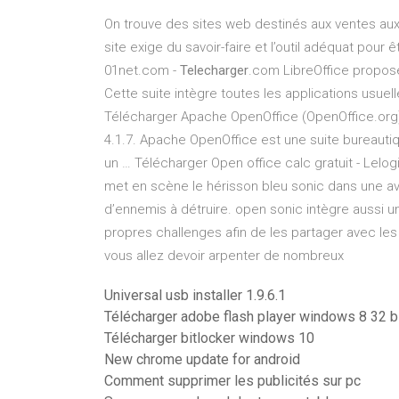
On trouve des sites web destinés aux ventes aux
site exige du savoir-faire et l’outil adéquat pour
01net.com -
Telecharger
.com LibreOffice propose
Cette suite intègre toutes les applications usuelle
Télécharger Apache OpenOffice (OpenOffice.org)
4.1.7. Apache OpenOffice est une suite bureautique
un … Télécharger Open office calc gratuit - Lelo
met en scène le hérisson bleu sonic dans une a
d’ennemis à détruire. open sonic intègre aussi 
propres challenges afin de les partager avec les 
vous allez devoir arpenter de nombreux
Universal usb installer 1.9.6.1
Télécharger adobe flash player windows 8 32 b
Télécharger bitlocker windows 10
New chrome update for android
Comment supprimer les publicités sur pc