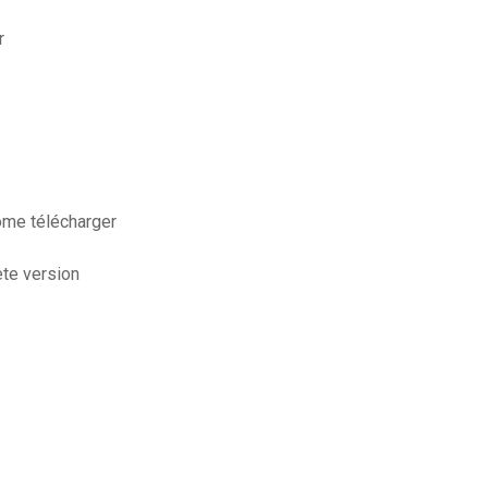
r
ome télécharger
ete version