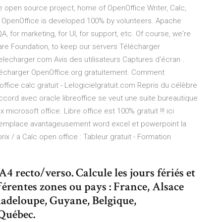
 open source project, home of OpenOffice Writer, Calc,
 OpenOffice is developed 100% by volunteers. Apache
A, for marketing, for UI, for support, etc. Of course, we're
re Foundation, to keep our servers Télécharger
lecharger.com Avis des utilisateurs Captures d'écran .
Télécharger OpenOffice.org gratuitement. Comment
ffice calc gratuit - Lelogicielgratuit.com Repris du célèbre
cord avec oracle libreoffice se veut une suite bureautique
rosoft office. Libre office est 100% gratuit !!! ici
il remplace avantageusement word excel et powerpoint la
rix / a Calc open office : Tableur gratuit - Formation
A4 recto/verso. Calcule les jours fériés et
érentes zones ou pays : France, Alsace
adeloupe, Guyane, Belgique,
Québec.