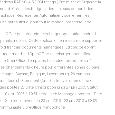
ndows RATING: 4.5 ( 204 ratings ) Optimiser et Organise la
andard. Créer, des budgets, des tableaux de bord, des
graphique. Représenter Automatiser visuellement les
suite bureautique, pour tout le monde, processeur de
Office pour Android telecharger open office android
ppareils mobiles. Cette application en mesure de supporter
roid francais documents numériques. Edition: célébrant
ortage mondial d'OpenOffice telecharger open office
ache OpenOffice Templates Calendrier perpétuel sur 1
et les changements d'heure pour différentes zones ou pays :
adeloupe, Guyane, Belgique, Luxembourg, 26 cantons
ais
[Résolu] - Comment Ça ... Ou trouver open office en
es postés 27 Date d'inscription lundi 27 juin 2005 Statut
 - 10 oct. 2005 à 19:51 sebou-seb Messages postés 1 Date
Dernière intervention 23 juin 2013 - 23 juin 2013 à 08:09.
| Communauté LibreOffice francophone