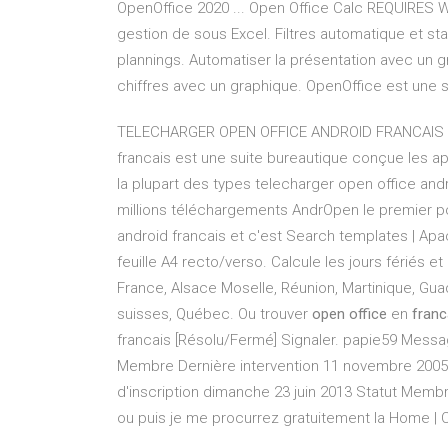
OpenOffice 2020 ... Open Office Calc REQUIRES Wi
gestion de sous Excel. Filtres automatique et st
plannings. Automatiser la présentation avec un 
chiffres avec un graphique. OpenOffice est une 
TELECHARGER OPEN OFFICE ANDROID FRANCAIS - … 
francais est une suite bureautique conçue les a
la plupart des types telecharger open office and
millions téléchargements AndrOpen le premier p
android francais et c'est Search templates | Ap
feuille A4 recto/verso. Calcule les jours fériés 
France, Alsace Moselle, Réunion, Martinique, Gu
suisses, Québec. Ou trouver
open office
en
franc
francais [Résolu/Fermé] Signaler. papie59 Messag
Membre Dernière intervention 11 novembre 2005
d'inscription dimanche 23 juin 2013 Statut Membre 
ou puis je me procurrez gratuitement la Home 