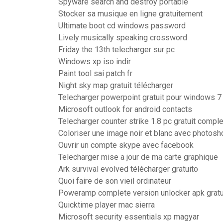
Spyware search and destroy portable
Stocker sa musique en ligne gratuitement
Ultimate boot cd windows password
Lively musically speaking crossword
Friday the 13th telecharger sur pc
Windows xp iso indir
Paint tool sai patch fr
Night sky map gratuit télécharger
Telecharger powerpoint gratuit pour windows 7
Microsoft outlook for android contacts
Telecharger counter strike 1.8 pc gratuit comple
Coloriser une image noir et blanc avec photosh
Ouvrir un compte skype avec facebook
Telecharger mise a jour de ma carte graphique
Ark survival evolved télécharger gratuito
Quoi faire de son vieil ordinateur
Poweramp complete version unlocker apk gratui
Quicktime player mac sierra
Microsoft security essentials xp magyar