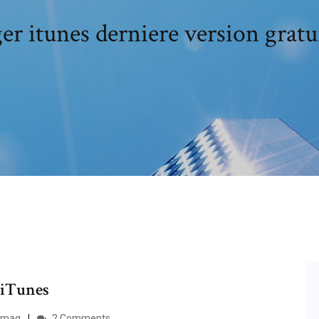
er itunes derniere version gratu
 iTunes
Bhmag
2 Comments