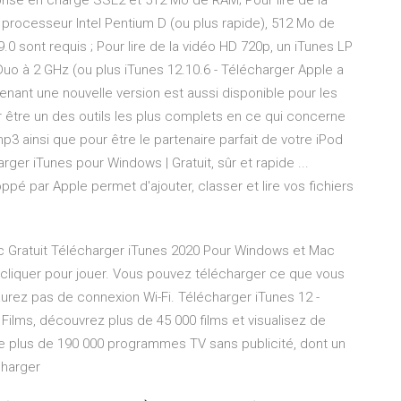
ise en charge SSE2 et 512 Mo de RAM; Pour lire de la
n processeur Intel Pentium D (ou plus rapide), 512 Mo de
0 sont requis ; Pour lire de la vidéo HD 720p, un iTunes LP
Duo à 2 GHz (ou plus iTunes 12.10.6 - Télécharger Apple a
nant une nouvelle version est aussi disponible pour les
 être un des outils les plus complets en ce qui concerne
mp3 ainsi que pour être le partenaire parfait de votre iPod
rger iTunes pour Windows | Gratuit, sûr et rapide ...
ppé par Apple permet d'ajouter, classer et lire vos fichiers
 Gratuit Télécharger iTunes 2020 Pour Windows et Mac
de cliquer pour jouer. Vous pouvez télécharger ce que vous
urez pas de connexion Wi-Fi. Télécharger iTunes 12 -
ilms, découvrez plus de 45 000 films et visualisez de
 plus de 190 000 programmes TV sans publicité, dont un
charger