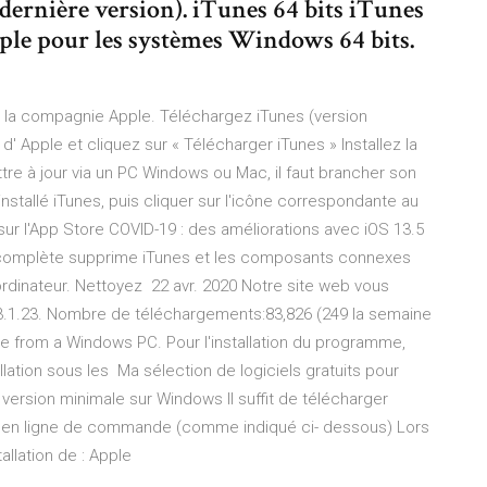
 (dernière version). iTunes 64 bits iTunes
Apple pour les systèmes Windows 64 bits.
e la compagnie Apple. Téléchargez iTunes (version
 Apple et cliquez sur « Télécharger iTunes » Installez la
re à jour via un PC Windows ou Mac, il faut brancher son
installé iTunes, puis cliquer sur l'icône correspondante au
sur l'App Store COVID-19 : des améliorations avec iOS 13.5
on complète supprime iTunes et les composants connexes
dinateur. Nettoyez 22 avr. 2020 Notre site web vous
3.1.23. Nombre de téléchargements:83,826 (249 la semaine
ile from a Windows PC. Pour l'installation du programme,
llation sous les Ma sélection de logiciels gratuits pour
 version minimale sur Windows Il suffit de télécharger
ges en ligne de commande (comme indiqué ci- dessous) Lors
tallation de : Apple