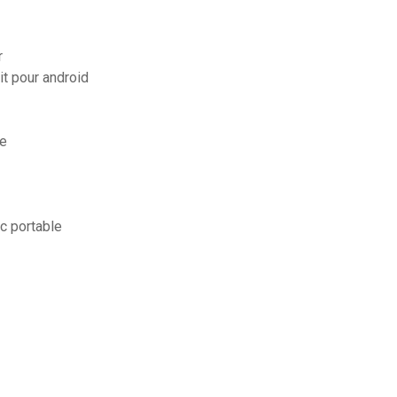
r
it pour android
ge
c portable