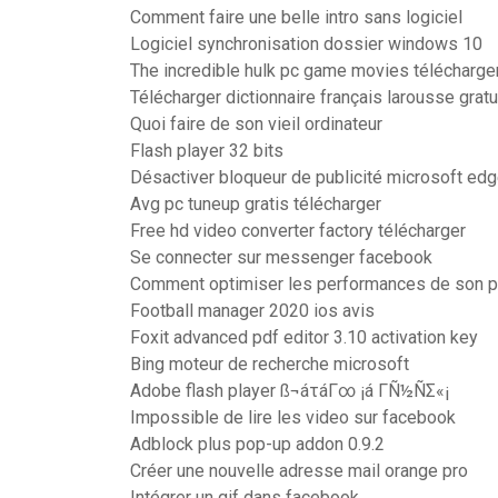
Comment faire une belle intro sans logiciel
Logiciel synchronisation dossier windows 10
The incredible hulk pc game movies télécharge
Télécharger dictionnaire français larousse gratu
Quoi faire de son vieil ordinateur
Flash player 32 bits
Désactiver bloqueur de publicité microsoft ed
Avg pc tuneup gratis télécharger
Free hd video converter factory télécharger
Se connecter sur messenger facebook
Comment optimiser les performances de son p
Football manager 2020 ios avis
Foxit advanced pdf editor 3.10 activation key
Bing moteur de recherche microsoft
Adobe flash player ß¬áτáΓ∞ ¡á ΓÑ½ÑΣ«¡
Impossible de lire les video sur facebook
Adblock plus pop-up addon 0.9.2
Créer une nouvelle adresse mail orange pro
Intégrer un gif dans facebook