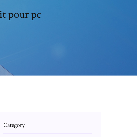
it pour pc
Category