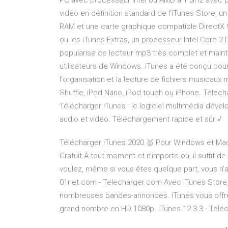
PC avec processeur Intel ou AMD à 1 GHz avec pr
vidéo en définition standard de l’iTunes Store, u
RAM et une carte graphique compatible DirectX 9.
ou les iTunes Extras, un processeur Intel Core 2 
popularisé ce lecteur mp3 très complet et mainte
utilisateurs de Windows. iTunes a été conçu pour
l'organisation et la lecture de fichiers musicaux 
Shuffle, iPod Nano, iPod touch ou iPhone. Télécha
Télécharger iTunes : le logiciel multimédia dévelo
audio et vidéo. Téléchargement rapide et sûr √
Télécharger iTunes 2020 🥇 Pour Windows et Mac
Gratuit À tout moment et n’importe où, il suffit 
voulez, même si vous êtes quelque part, vous n’a
01net.com - Telecharger.com Avec iTunes Store F
nombreuses bandes-annonces. iTunes vous offre
grand nombre en HD 1080p. iTunes 12.3.3 - Télé