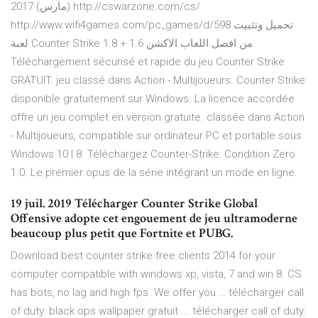
(مارس) 2017 http://cswarzone.com/cs/
http://www.wifi4games.com/pc_games/d/598 تحميل وتثبيت
لعبة Counter Strike 1.8 + 1.6 من افضل اللعاب الاكشن.
Téléchargement sécurisé et rapide du jeu Counter Strike
GRATUIT. jeu classé dans Action - Multijoueurs. Counter Strike
disponible gratuitement sur Windows. La licence accordée
offre un jeu complet en version gratuite. classée dans Action
- Multijoueurs, compatible sur ordinateur PC et portable sous
Windows 10 | 8 Téléchargez Counter-Strike: Condition Zero
1.0. Le premier opus de la série intégrant un mode en ligne.
19 juil. 2019 Télécharger Counter Strike Global
Offensive adopte cet engouement de jeu ultramoderne
beaucoup plus petit que Fortnite et PUBG.
Download best counter strike free clients 2014 for your
computer compatible with windows xp, vista, 7 and win 8. CS
has bots, no lag and high fps. We offer you … télécharger call
of duty: black ops wallpaper gratuit ... télécharger call of duty: