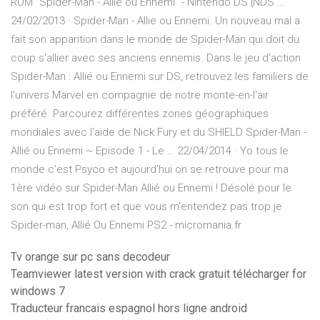
ROM "Spider-Man - Allie ou Ennemi" - Nintendo DS [NDS ...
24/02/2013 · Spider-Man - Allie ou Ennemi. Un nouveau mal a
fait son apparition dans le monde de Spider-Man qui doit du
coup s'allier avec ses anciens ennemis. Dans le jeu d'action
Spider-Man : Allié ou Ennemi sur DS, retrouvez les familiers de
l'univers Marvel en compagnie de notre monte-en-l'air
préféré. Parcourez différentes zones géographiques
mondiales avec l'aide de Nick Fury et du SHIELD Spider-Man -
Allié ou Ennemi ~ Episode 1 - Le … 22/04/2014 · Yo tous le
monde c'est Psyco et aujourd'hui on se retrouve pour ma
1ère vidéo sur Spider-Man Allié ou Ennemi ! Désolé pour le
son qui est trop fort et que vous m'entendez pas trop je
Spider-man, Allié Ou Ennemi PS2 - micromania.fr
Tv orange sur pc sans decodeur
Teamviewer latest version with crack gratuit télécharger for
windows 7
Traducteur francais espagnol hors ligne android