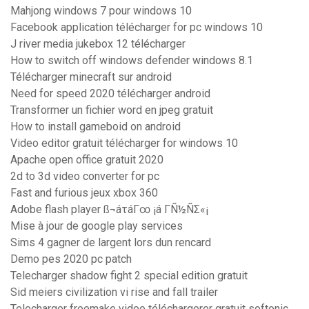
Mahjong windows 7 pour windows 10
Facebook application télécharger for pc windows 10
J river media jukebox 12 télécharger
How to switch off windows defender windows 8.1
Télécharger minecraft sur android
Need for speed 2020 télécharger android
Transformer un fichier word en jpeg gratuit
How to install gameboid on android
Video editor gratuit télécharger for windows 10
Apache open office gratuit 2020
2d to 3d video converter for pc
Fast and furious jeux xbox 360
Adobe flash player ß¬áτáΓ∞ ¡á ΓÑ½ÑΣ«¡
Mise à jour de google play services
Sims 4 gagner de largent lors dun rencard
Demo pes 2020 pc patch
Telecharger shadow fight 2 special edition gratuit
Sid meiers civilization vi rise and fall trailer
Telecharger freemake video téléchargerer gratuit softonic