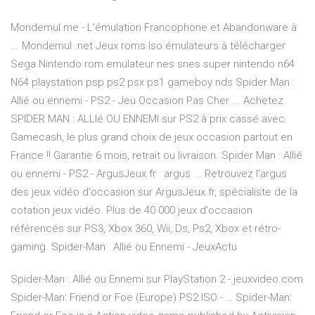
Mondemul.me - L'émulation Francophone et Abandonware à
... Mondemul .net Jeux roms Iso émulateurs à télécharger
Sega Nintendo rom emulateur nes snes super nintendo n64
N64 playstation psp ps2 psx ps1 gameboy nds Spider Man :
Allié ou ennemi - PS2 - Jeu Occasion Pas Cher ... Achetez
SPIDER MAN : ALLIé OU ENNEMI sur PS2 à prix cassé avec
Gamecash, le plus grand choix de jeux occasion partout en
France !! Garantie 6 mois, retrait ou livraison. Spider Man : Allié
ou ennemi - PS2 - ArgusJeux.fr : argus ... Retrouvez l'argus
des jeux vidéo d'occasion sur ArgusJeux.fr, spécialiste de la
cotation jeux vidéo. Plus de 40 000 jeux d'occasion
référencés sur PS3, Xbox 360, Wii, Ds, Ps2, Xbox et rétro-
gaming. Spider-Man : Allié ou Ennemi - JeuxActu
Spider-Man : Allié ou Ennemi sur PlayStation 2 - jeuxvideo.com
Spider-Man: Friend or Foe (Europe) PS2 ISO - … Spider-Man: