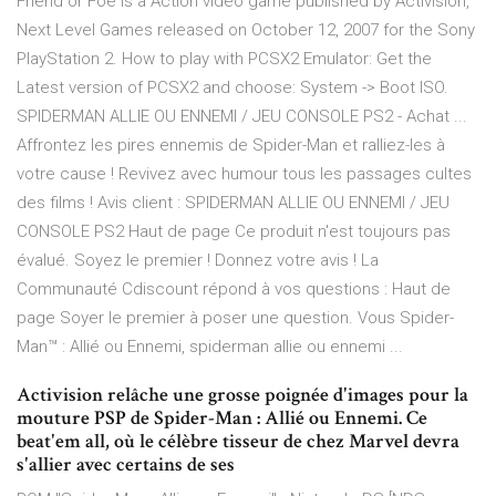
Friend or Foe is a Action video game published by Activision,
Next Level Games released on October 12, 2007 for the Sony
PlayStation 2. How to play with PCSX2 Emulator: Get the
Latest version of PCSX2 and choose: System -> Boot ISO.
SPIDERMAN ALLIE OU ENNEMI / JEU CONSOLE PS2 - Achat ...
Affrontez les pires ennemis de Spider-Man et ralliez-les à
votre cause ! Revivez avec humour tous les passages cultes
des films ! Avis client : SPIDERMAN ALLIE OU ENNEMI / JEU
CONSOLE PS2 Haut de page Ce produit n'est toujours pas
évalué. Soyez le premier ! Donnez votre avis ! La
Communauté Cdiscount répond à vos questions : Haut de
page Soyer le premier à poser une question. Vous Spider-
Man™ : Allié ou Ennemi, spiderman allie ou ennemi ...
Activision relâche une grosse poignée d'images pour la
mouture PSP de Spider-Man : Allié ou Ennemi. Ce
beat'em all, où le célèbre tisseur de chez Marvel devra
s'allier avec certains de ses