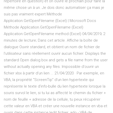
répertoire en question) et on ouvre le prochain pour faire la
même chose un à un. Je dois donc automatiser ça mais je
suis pas vraiment expert Méthode
Application.GetOpenFilename (Excel) | Microsoft Docs
Méthode Application.GetOpenFilename (Excel)
Application.GetOpenFilename method (Excel) 04/04/2019; 2
minutes de lecture; Dans cet article. Affiche la boîte de
dialogue Ouvrir standard, et obtient un nom de fichier de
l'utilisateur sans réellement ouvrir aucun fichier. Displays the
standard Open dialog box and gets a file name from the user
without actually opening any files. Impossible d'ouvrir un
fichier xlsx à partir d'un lien ... 21/04/2020 · Par exemple, en
VBA, la propriété "ScreenTip" d'un lien hypertexte qui
représente le texte d’info-bulle du lien hypertexte lorsque la
souris survol le lien, si tu lui as affecté le chemin du fichier +
nom de feuille + adresse de la cellule, tu peux récupérer
cette valeur en VBA et créer une nouvelle instance en vba et
ouvrir dans cette instance ledit fichier. ado - VBA de