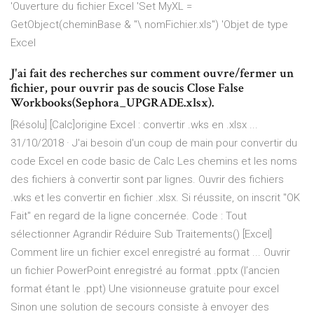
'Ouverture du fichier Excel 'Set MyXL =
GetObject(cheminBase & "\ nomFichier.xls") 'Objet de type
Excel
J'ai fait des recherches sur comment ouvre/fermer un
fichier, pour ouvrir pas de soucis Close False
Workbooks(Sephora_UPGRADE.xlsx).
[Résolu] [Calc]origine Excel : convertir .wks en .xlsx ...
31/10/2018 · J'ai besoin d'un coup de main pour convertir du
code Excel en code basic de Calc Les chemins et les noms
des fichiers à convertir sont par lignes. Ouvrir des fichiers
.wks et les convertir en fichier .xlsx. Si réussite, on inscrit "OK
Fait" en regard de la ligne concernée. Code : Tout
sélectionner Agrandir Réduire Sub Traitements() [Excel]
Comment lire un fichier excel enregistré au format ... Ouvrir
un fichier PowerPoint enregistré au format .pptx (l’ancien
format étant le .ppt) Une visionneuse gratuite pour excel
Sinon une solution de secours consiste à envoyer des