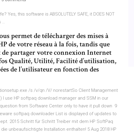
afe? Yes, this software is ABSOLUTELY SAFE, it DOES NOT
s …
s permet de télécharger des mises à
P de votre réseau à la fois, tandis que
 de partager votre connexion Internet
s Qualité, Utilité, Facilité d’utilisation,
es de l’utilisateur en fonction des
lutionsetup.exe /s /v/qn /V/ norestartSo Client Management
) I use HP softpaq download manager and SSM in our
n question from Software Center only to have it pull down 9
ware softpaq downloader List is displayed of updates to
 Sept. 2015 Schritt für Schritt Treiber mit dem HP SoftPaq
die unbeaufsichtigte Installation enthalten! 5 Aug 2018 HP