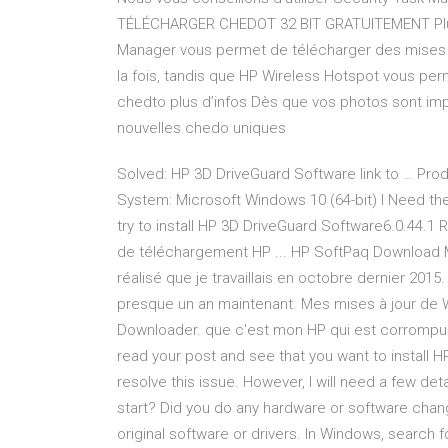
TÉLÉCHARGER CHEDOT 32 BIT GRATUITEMENT Plu
Manager vous permet de télécharger des mises à
la fois, tandis que HP Wireless Hotspot vous per
chedto plus d’infos Dès que vos photos sont imp
nouvelles chedo uniques
Solved: HP 3D DriveGuard Software link to … P
System: Microsoft Windows 10 (64-bit) I Need th
try to install HP 3D DriveGuard Software6.0.44.1 
de téléchargement HP ... HP SoftPaq Download Ma
réalisé que je travaillais en octobre dernier 201
presque un an maintenant. Mes mises à jour de 
Downloader. que c'est mon HP qui est corrompu.
read your post and see that you want to install H
resolve this issue. However, I will need a few det
start? Did you do any hardware or software chang
original software or drivers. In Windows, searc