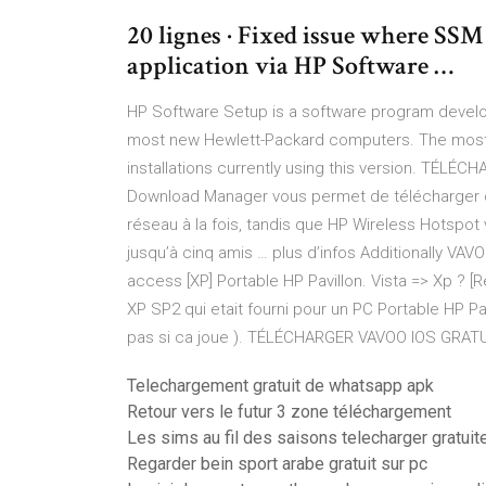
20 lignes · Fixed issue where SSM
application via HP Software …
HP Software Setup is a software program developed
most new Hewlett-Packard computers. The most c
installations currently using this version. TÉL
Download Manager vous permet de télécharger de
réseau à la fois, tandis que HP Wireless Hotspo
jusqu’à cinq amis … plus d’infos Additionally VAVO
access [XP] Portable HP Pavillon. Vista => Xp ? [Résol
XP SP2 qui etait fourni pour un PC Portable HP Pavi
pas si ca joue ). TÉLÉCHARGER VAVOO IOS GRATUIT
Telechargement gratuit de whatsapp apk
Retour vers le futur 3 zone téléchargement
Les sims au fil des saisons telecharger gratui
Regarder bein sport arabe gratuit sur pc