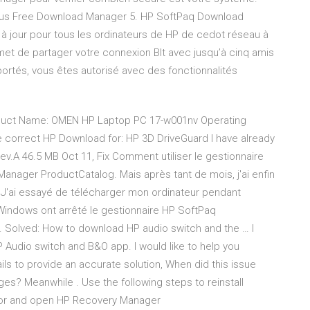
s Free Download Manager 5. HP SoftPaq Download
 jour pour tous les ordinateurs de HP de cedot réseau à
met de partager votre connexion Blt avec jusqu’à cinq amis
ortés, vous êtes autorisé avec des fonctionnalités
roduct Name: OMEN HP Laptop PC 17-w001nv Operating
e correct HP Download for: HP 3D DriveGuard I have already
Rev.A 46.5 MB Oct 11, Fix Comment utiliser le gestionnaire
nager ProductCatalog. Mais après tant de mois, j'ai enfin
5. J'ai essayé de télécharger mon ordinateur pendant
Windows ont arrêté le gestionnaire HP SoftPaq
 Solved: How to download HP audio switch and the … I
P Audio switch and B&O app. I would like to help you
ails to provide an accurate solution, When did this issue
es? Meanwhile . Use the following steps to reinstall
h for and open HP Recovery Manager