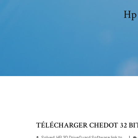
Hp 
TÉLÉCHARGER CHEDOT 32 B
Solved: HP 3D DriveGuard Software link to …