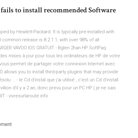
 fails to install recommended Software
 by Hewlett-Packard. It is typically pre-installed with
ommon release is 8.2.1.1, with over 98% of all
ÉCHARGER VAVOO IOS GRATUIT - Bglen 2han HP SoftPaq
s mises à jour pour tous les ordinateurs de HP de votre
t vous permet de partager votre connexion Internet avec
O allows you to install third-party plugins that may provide
u ... - le Cd d'instal que j'ai utilisé , c'est un Cd d'install
llion d'il y a 2 an, donc prevu pour un PC HP ( je ne sais
 - vivresurlaroute.info
tement