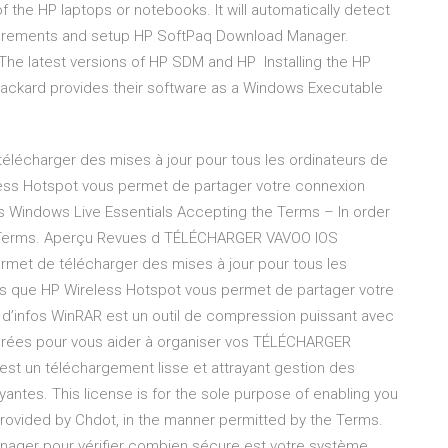
f the HP laptops or notebooks. It will automatically detect
equirements and setup HP SoftPaq Download Manager.
he latest versions of HP SDM and HP Installing the HP
ckard provides their software as a Windows Executable
écharger des mises à jour pour tous les ordinateurs de
eless Hotspot vous permet de partager votre connexion
lus Windows Live Essentials Accepting the Terms – In order
he Terms. Aperçu Revues d TÉLÉCHARGER VAVOO IOS
et de télécharger des mises à jour pour tous les
ndis que HP Wireless Hotspot vous permet de partager votre
s d’infos WinRAR est un outil de compression puissant avec
rées pour vous aider à organiser vos TÉLÉCHARGER
 un téléchargement lisse et attrayant gestion des
antes. This license is for the sole purpose of enabling you
provided by Chdot, in the manner permitted by the Terms.
anager pour vérifier combien sécure est votre système.