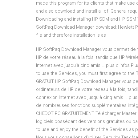
made this program for its clients that make use o
and also download and install all of General r
Downloading and installing HP SDM and HP SSM T
SoftPaq Download Manager download: Hewlett Pa
file and therefore installation is as
HP SoftPaq Download Manager vous permet de tél
HP de votre réseau à la fois, tandis que HP Wir
Internet avec jusqu’à cinq amis … plus d’infos P
to use the Services, you must first agree to t
GRATUIT HP SoftPaq Download Manager vous perm
ordinateurs de HP de votre réseau à la fois, ta
connexion Internet avec jusqu’à cinq amis … plu
de nombreuses fonctions supplémentaires intég
CHEDOT PC GRATUITEMENT Télécharger Master est
logiciels possédant des versions gratuites ou pay
to use and enjoy the benefit of the Services as 
Nous vous conseillons d’utiliser Security Task M