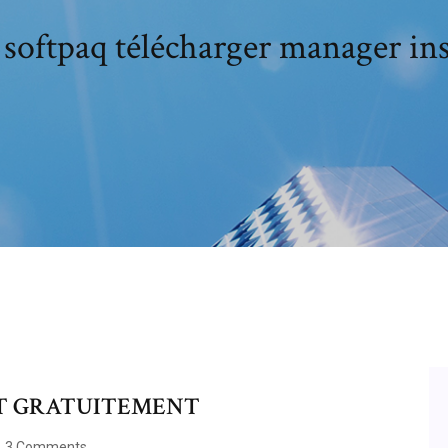
softpaq télécharger manager ins
IT GRATUITEMENT
3 Comments