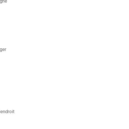
igne
ger
endroit