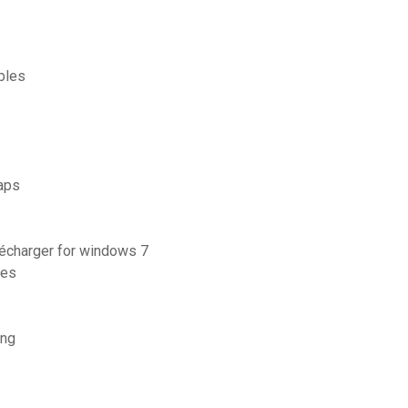
bles
maps
élécharger for windows 7
mes
ung